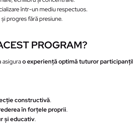
ocializare într-un mediu respectuos.
și progres fără presiune.
Ă ACEST PROGRAM?
a asigura
o experiență optimă tuturor participanți
recție constructivă
.
crederea în forțele proprii
.
r și educativ
.