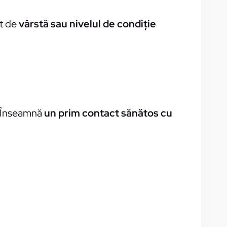
nt de
vârstă sau nivelul de condiție
 Înseamnă
un prim contact sănătos cu