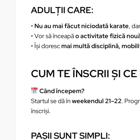
ADULȚII CARE:
•
Nu au mai făcut niciodată karate
, da
• Vor să înceapă
o activitate fizică nou
• Își doresc
mai multă disciplină, mobili
CUM TE ÎNSCRII ȘI C
Când începem?
Startul se dă în
weekendul 21–22
. Prog
înscriși.
PAȘII SUNT SIMPLI: