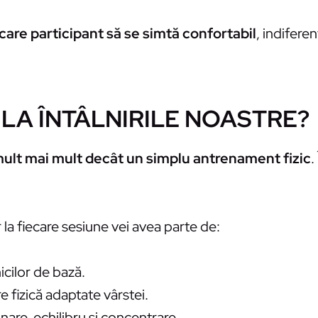
ecare participant să se simtă confortabil
, indifere
 LA ÎNTÂLNIRILE NOASTRE?
ult mai mult decât un simplu antrenament fizic
.
ar la fiecare sesiune vei avea parte de:
nicilor de bază.
re fizică adaptate vârstei.
nare, echilibru și concentrare.