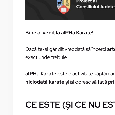
Bine ai venit la alPHa Karate!
Dacă te-ai gândit vreodată să încerci
art
exact unde trebuie.
alPHa Karate
este o activitate săptămâ
niciodată karate
și își doresc să facă
pri
CE ESTE (ȘI CE NU E