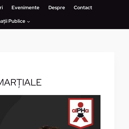
ri
Evenimente
Despre
Contact
ații Publice
 MARȚIALE