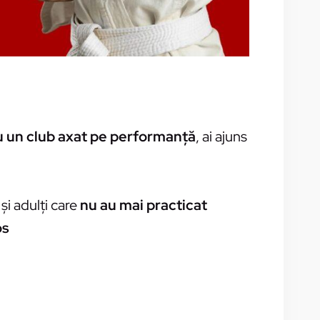
ru un club axat pe performanță
, ai ajuns
 și adulți care
nu au mai practicat
os