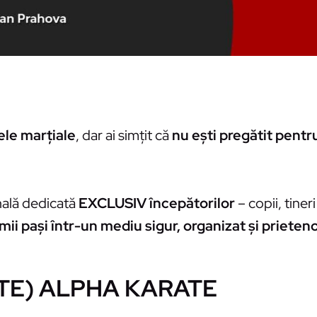
ele marțiale
, dar ai simțit că
nu ești pregătit pent
nală dedicată
EXCLUSIV începătorilor
– copii, tineri
mii pași într-un mediu sigur, organizat și prieten
STE) ALPHA KARATE