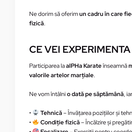
Ne dorim să oferim
un cadru în care fi
fizică
.
CE VEI EXPERIMENTA
Participarea la
alPHa Karate
înseamnă
m
valorile artelor marțiale
.
Ne vom întâlni
o dată pe săptămână
, i
•
Tehnică
– Învățarea pozițiilor și teh
•
Condiție fizică
– Încălzire și pregăti
•
Focalizare
– Exerciții pentru coordo