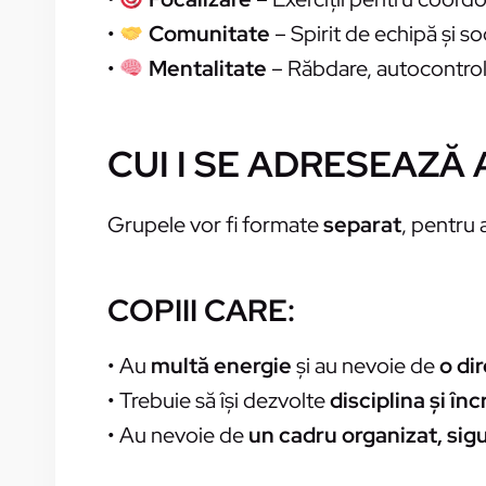
•
Comunitate
– Spirit de echipă și s
•
Mentalitate
– Răbdare, autocontrol 
CUI I SE ADRESEAZ
Grupele vor fi formate
separat
, pentru 
COPIII CARE:
• Au
multă energie
și au nevoie de
o di
• Trebuie să își dezvolte
disciplina și în
• Au nevoie de
un cadru organizat, sigu