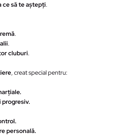
a ce să te aștepți
.
tremă
.
lii
.
or cluburi
.
iere
, creat special pentru:
arțiale.
 progresiv.
ontrol.
re personală.