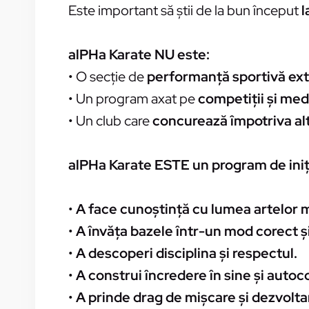
Este important să știi de la bun început
l
alPHa Karate NU este:
• O secție de
performanță sportivă ex
• Un program axat pe
competiții și meda
• Un club care
concurează împotriva alt
alPHa Karate ESTE un program de iniț
•
A face cunoștință cu lumea artelor m
•
A învăța bazele într-un mod corect și
•
A descoperi disciplina și respectul.
•
A construi încredere în sine și autoc
•
A prinde drag de mișcare și dezvolta