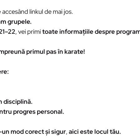
e
accesând linkul de mai jos.
ăm grupele.
21–22
, vei primi
toate informațiile despre program
împreună primul pas în karate!
re:
 disciplină.
tru progres personal.
r-un mod corect și sigur
,
aici este locul tău.