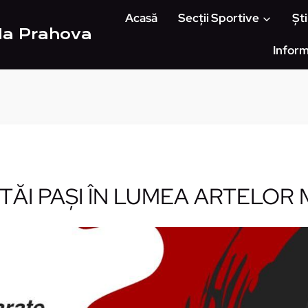
Acasă
Secții Sportive
Ști
Ha Prahova
Inform
 TĂI PAȘI ÎN LUMEA ARTELOR