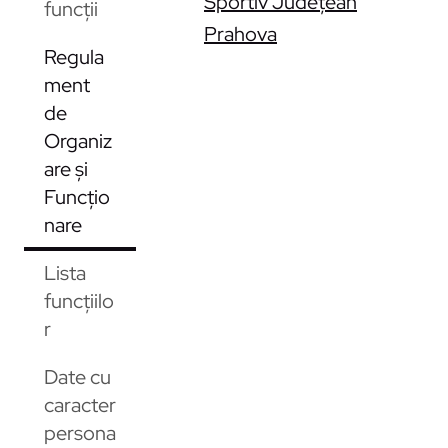
Sportiv Județean
funcții
Prahova
Regula
ment
de
Organiz
are și
Funcțio
nare
Lista
funcțiilo
r
Date cu
caracter
persona