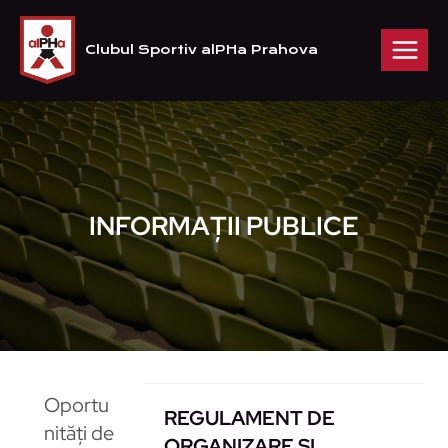
Skip
to
Clubul Sportiv alPHa Prahova
content
INFORMAȚII PUBLICE
Oportu
REGULAMENT DE
nități de
ORGANIZARE ȘI