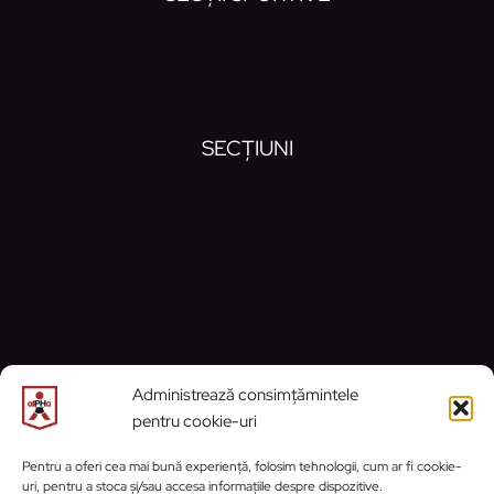
Handbal
Baschet
SECȚIUNI
Noutăți
Despre noi
Contact
Politică cookie-uri
CONTACT
Administrează consimțămintele
pentru cookie-uri
Email:
contact@alphaprahova.ro
Pentru a oferi cea mai bună experiență, folosim tehnologii, cum ar fi cookie-
uri, pentru a stoca și/sau accesa informațiile despre dispozitive.