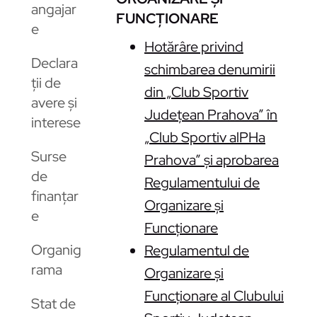
angajar
FUNCȚIONARE
e
Hotărâre privind
Declara
schimbarea denumirii
ții de
din „Club Sportiv
avere și
Județean Prahova” în
interese
„Club Sportiv alPHa
Surse
Prahova” și aprobarea
de
Regulamentului de
finanțar
Organizare și
e
Funcționare
Organig
Regulamentul de
rama
Organizare și
Funcționare al Clubului
Stat de