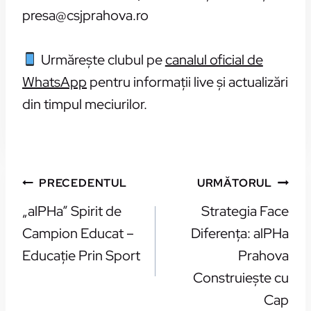
presa@csjprahova.ro
Urmărește clubul pe
canalul oficial de
WhatsApp
pentru informații live și actualizări
din timpul meciurilor.
NAVIGARE
PRECEDENTUL
URMĂTORUL
ÎN
„alPHa” Spirit de
Strategia Face
ARTICOLE
Campion Educat –
Diferența: alPHa
Educație Prin Sport
Prahova
Construiește cu
Cap