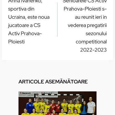
Anna Ivanenko,
Senioarele CS Activ
ARTICOLE
sportiva din
Prahova-Ploiesti s-
Ucraina, este noua
au reunit ieri in
jucatoare a CS
vederea pregatirii
Activ Prahova-
sezonului
Ploiesti
competitional
2022-2023
ARTICOLE ASEMĂNĂTOARE