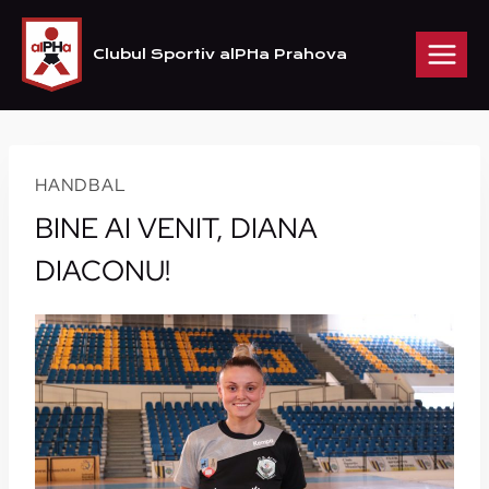
Skip
to
Clubul Sportiv alPHa Prahova
content
HANDBAL
BINE AI VENIT, DIANA
DIACONU!