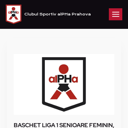
Skip
to
Clubul Sportiv alPHa Prahova
content
BASCHET LIGA 1 SENIOARE FEMININ,