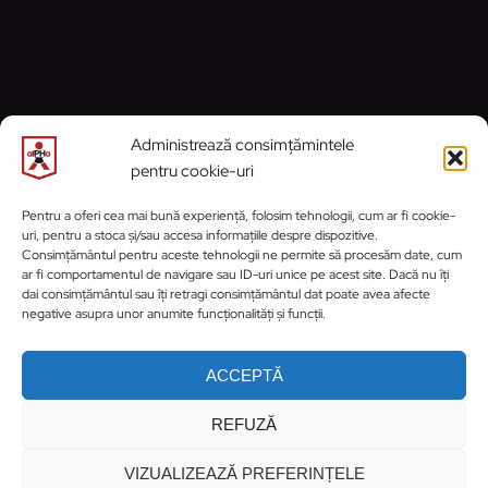
Contact
Politică cookie-uri
CONTACT
Administrează consimțămintele
pentru cookie-uri
Email:
contact@alphaprahova.ro
Pentru a oferi cea mai bună experiență, folosim tehnologii, cum ar fi cookie-
uri, pentru a stoca și/sau accesa informațiile despre dispozitive.
https://www.facebook.com/ClubSportivA
https://www.instagram.com/cs_activ_
WhatsApp
Consimțământul pentru aceste tehnologii ne permite să procesăm date, cum
ar fi comportamentul de navigare sau ID-uri unice pe acest site. Dacă nu îți
dai consimțământul sau îți retragi consimțământul dat poate avea afecte
negative asupra unor anumite funcționalități și funcții.
ACCEPTĂ
REFUZĂ
© 2026 Clubul Sportiv alPHa Prahova | Site
dezvoltat și întreținut de
HONTRYKE
VIZUALIZEAZĂ PREFERINȚELE