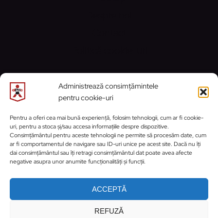
Despre noi
Contact
Politică cookie-uri
CONTACT
Administrează consimțămintele
pentru cookie-uri
Email:
contact@alphaprahova.ro
Pentru a oferi cea mai bună experiență, folosim tehnologii, cum ar fi cookie-
uri, pentru a stoca și/sau accesa informațiile despre dispozitive.
https://www.facebook.com/ClubSportivA
https://www.instagram.com/cs_activ_
WhatsApp
Consimțământul pentru aceste tehnologii ne permite să procesăm date, cum
ar fi comportamentul de navigare sau ID-uri unice pe acest site. Dacă nu îți
dai consimțământul sau îți retragi consimțământul dat poate avea afecte
negative asupra unor anumite funcționalități și funcții.
ACCEPTĂ
REFUZĂ