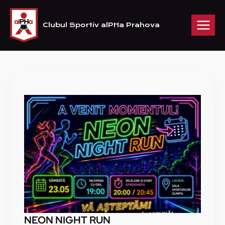
Skip
to
Clubul Sportiv alPHa Prahova
content
NEON NIGHT RUN