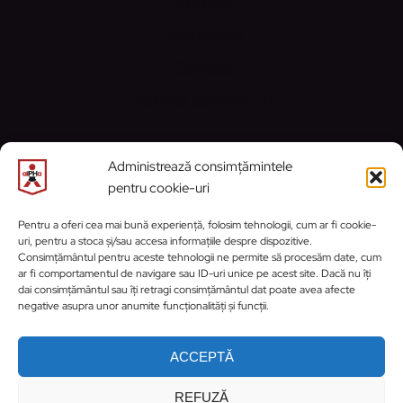
Noutăți
Despre noi
Contact
Politică cookie-uri
CONTACT
Administrează consimțămintele
pentru cookie-uri
Email:
contact@alphaprahova.ro
Pentru a oferi cea mai bună experiență, folosim tehnologii, cum ar fi cookie-
uri, pentru a stoca și/sau accesa informațiile despre dispozitive.
https://www.facebook.com/ClubSportivA
https://www.instagram.com/cs_activ_
WhatsApp
Consimțământul pentru aceste tehnologii ne permite să procesăm date, cum
ar fi comportamentul de navigare sau ID-uri unice pe acest site. Dacă nu îți
dai consimțământul sau îți retragi consimțământul dat poate avea afecte
negative asupra unor anumite funcționalități și funcții.
ACCEPTĂ
REFUZĂ