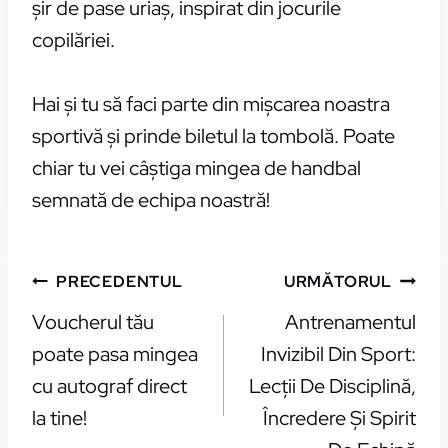
șir de pase uriaș, inspirat din jocurile
copilăriei.
Hai și tu să faci parte din mișcarea noastra
sportivă și prinde biletul la tombolă. Poate
chiar tu vei câștiga mingea de handbal
semnată de echipa noastră!
NAVIGARE
PRECEDENTUL
URMĂTORUL
ÎN
Voucherul tău
Antrenamentul
ARTICOLE
poate pasa mingea
Invizibil Din Sport:
cu autograf direct
Lecții De Disciplină,
la tine!
Încredere Și Spirit