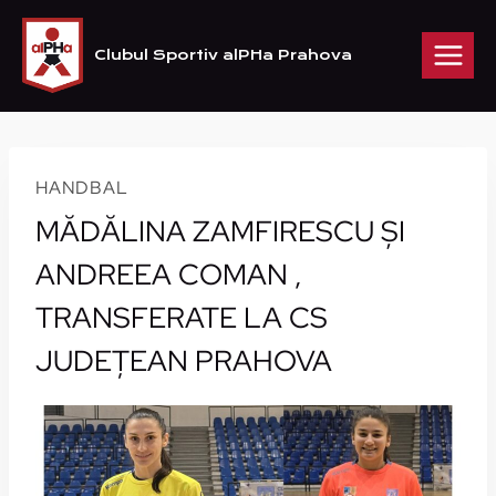
Skip
to
Clubul Sportiv alPHa Prahova
content
HANDBAL
MĂDĂLINA ZAMFIRESCU ŞI
ANDREEA COMAN ,
TRANSFERATE LA CS
JUDEŢEAN PRAHOVA