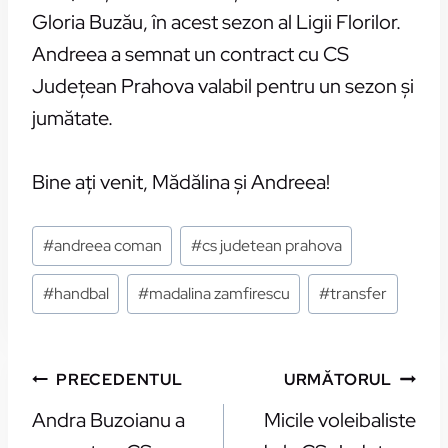
Gloria Buzău, în acest sezon al Ligii Florilor.
Andreea a semnat un contract cu CS
Judeţean Prahova valabil pentru un sezon şi
jumătate.
Bine aţi venit, Mădălina şi Andreea!
Etichete:
#
andreea coman
#
cs judetean prahova
#
handbal
#
madalina zamfirescu
#
transfer
NAVIGARE
PRECEDENTUL
URMĂTORUL
ÎN
Andra Buzoianu a
Micile voleibaliste
ARTICOLE