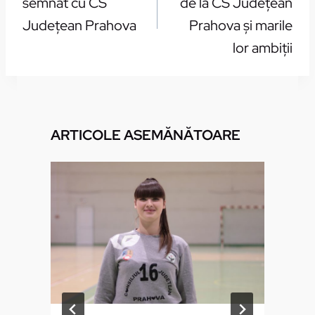
semnat cu CS
de la CS Judeţean
Judeţean Prahova
Prahova şi marile
lor ambiţii
ARTICOLE ASEMĂNĂTOARE