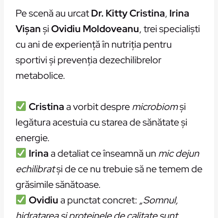
Pe scenă au urcat
Dr. Kitty Cristina
,
Irina
Vișan
și
Ovidiu Moldoveanu
, trei specialiști
cu ani de experiență în nutriția pentru
sportivi și prevenția dezechilibrelor
metabolice.
Cristina
a vorbit despre
microbiom
și
legătura acestuia cu starea de sănătate și
energie.
Irina
a detaliat ce înseamnă un
mic dejun
echilibrat
și de ce nu trebuie să ne temem de
grăsimile sănătoase.
Ovidiu
a punctat concret:
„Somnul,
hidratarea și proteinele de calitate sunt