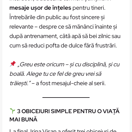
mesaje ușor de înțeles
pentru tineri.
Întrebările din public au fost sincere și
relevante – despre ce să mănânci înainte și
după antrenament, câtă apă să bei zilnic sau
cum să reduci pofta de dulce fără frustrări.
„Greu este oricum – și cu disciplină, și cu
boală. Alege tu ce fel de greu vrei să
trăiești.”
– a fost mesajul-cheie al serii.
3 OBICEIURI SIMPLE PENTRU O VIAȚĂ
MAI BUNĂ
La final, Irina Vișan a oferit trei obiceiuri de