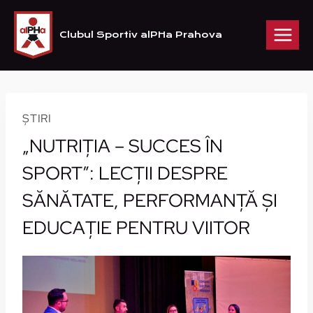
Skip
to
Clubul Sportiv alPHa Prahova
content
ȘTIRI
„NUTRIȚIA – SUCCES ÎN
SPORT”: LECȚII DESPRE
SĂNĂTATE, PERFORMANȚĂ ȘI
EDUCAȚIE PENTRU VIITOR