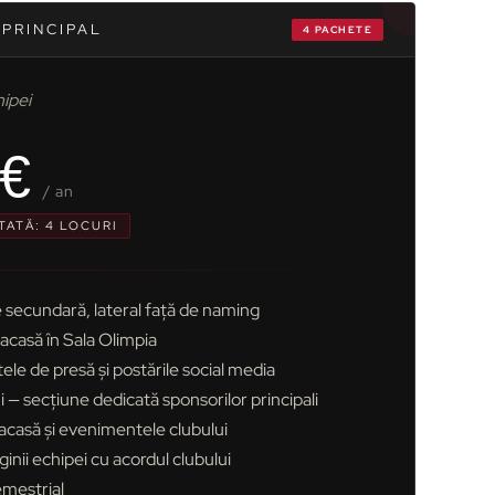
PRINCIPAL
4 PACHETE
hipei
 €
/ an
TATĂ: 4 LOCURI
e secundară, lateral față de naming
acasă în Sala Olimpia
le de presă și postările social media
i — secțiune dedicată sponsorilor principali
e acasă și evenimentele clubului
ginii echipei cu acordul clubului
emestrial