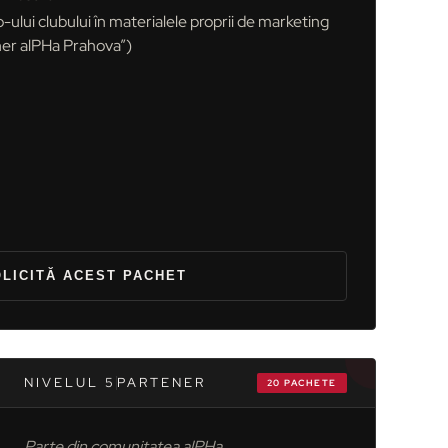
o-ului clubului în materialele proprii de marketing
er alPHa Prahova”)
LICITĂ ACEST PACHET
NIVELUL 5
PARTENER
20 PACHETE
Parte din comunitatea alPHa