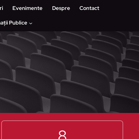
ri
Evenimente
Despre
Contact
ații Publice
8
8