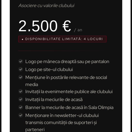
Asociere cu valorile clubului
2.500 €
/ an
⬥ DISPONIBILITATE LIMITATĂ: 4 LOCURI
Logo pe mâneca dreaptă sau pe pantalon
Logo pe site-ul clubului
Mențiune în postările relevante de social
media
Invitații la evenimentele publice ale clubului
Invitații la meciurile de acasă
Banner la meciurile de acasă în Sala Olimpia
Menționare în newsletter-ul clubului
transmis comunității de suporteri și
parteneri