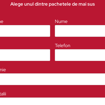
Alege unul dintre pachetele de mai sus
me
Nume
Telefon
nie
alii