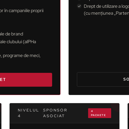
Drept de utilizare a log
or în campaniile proprii
(cu mențiunea „Parten
ale de brand
le clubului (alPHa
șe, programe de meci,
SO
HET
NIVELUL
SPONSOR
4
4
ASOCIAT
PACHETE