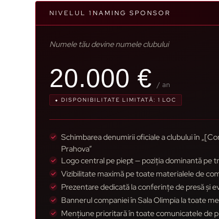
NIVELUL 1
NAMING SPONSOR
Numele tău devine numele clubului
20.000 €
/ an
⬥ DISPONIBILITATE LIMITATĂ: 1 LOC
Schimbarea denumirii oficiale a clubului în „[C
Prahova”
Logo central pe piept — poziția dominantă pe tri
Vizibilitate maximă pe toate materialele de com
Prezentare dedicată la conferințe de presă și e
Bannerul companiei în Sala Olimpia la toate me
Mențiune prioritară în toate comunicatele de pre