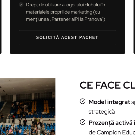
Drept de utilizare a logo-ului clubului în
materialele proprii de marketing (cu
mențiunea „Partener alPHa Prahova”)
SOLICITĂ ACEST PACHET
CE FACE CL
Model integrat
s
strategică
Prezență activă î
de Campion Educ