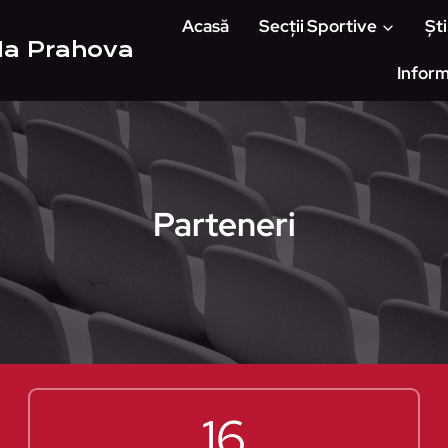
Acasă
Secții Sportive
Ști
Ha Prahova
Inform
Parteneri
1
16
6