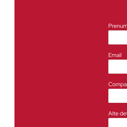
Prenu
Email
Compa
Alte det