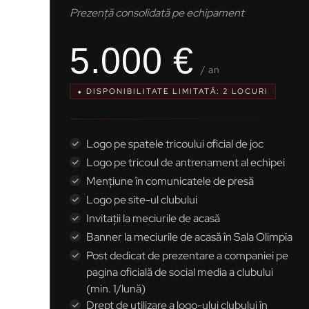
Prezență consolidată pe echipament
5.000 €
/ an
⬥ DISPONIBILITATE LIMITATĂ: 2 LOCURI
Logo pe spatele tricoului oficial de joc
Logo pe tricoul de antrenament al echipei
Mențiune în comunicatele de presă
Logo pe site-ul clubului
Invitații la meciurile de acasă
Banner la meciurile de acasă în Sala Olimpia
Post dedicat de prezentare a companiei pe
pagina oficială de social media a clubului
(min. 1/lună)
Drept de utilizare a logo-ului clubului în