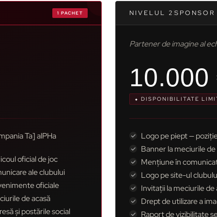
NIVELUL 2
SPONSOR 
1 PACHET
Partener de imagine al ec
10.000
⬥ DISPONIBILITATE LIMI
ompania Ta] alPHa
Logo pe piept — poziți
Banner la meciurile de 
coul oficial de joc
Mențiune în comunicate
unicare ale clubului
Logo pe site-ul clubulu
venimente oficiale
Invitații la meciurile d
ciurile de acasă
Drept de utilizare a ima
să și postările social
Raport de vizibilitate s