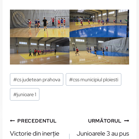
Etichete:
#
cs judetean prahova
#
css municipiul ploiesti
#
junioare 1
NAVIGARE
PRECEDENTUL
URMĂTORUL
ÎN
Victorie din inerţie
Junioarele 3 au pus
ARTICOLE