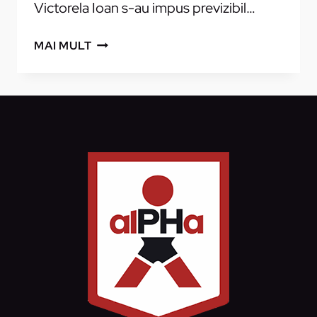
Victorela Ioan s-au impus previzibil…
JUNIOARELE
MAI MULT
3
AU
PUS
CIREAŞA
PE
TORT:
33-
10
CU
ACS
GLORIA
BĂICOI