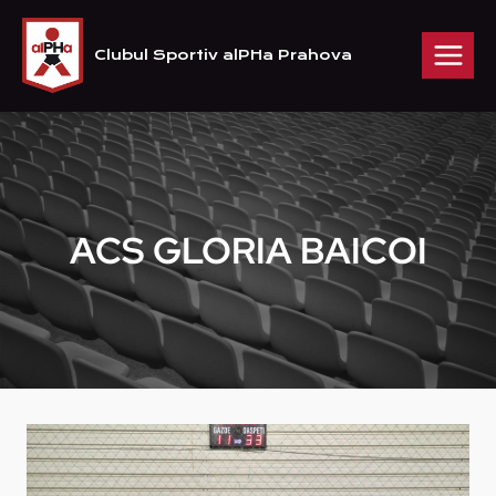
Skip
to
Clubul Sportiv alPHa Prahova
content
ACS GLORIA BAICOI