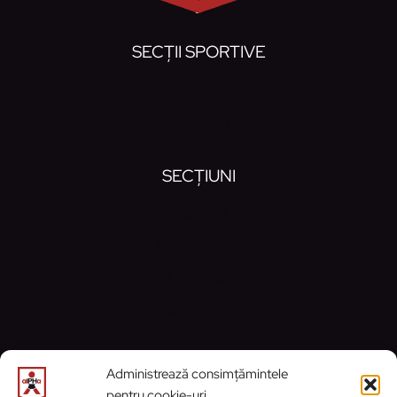
SECȚII SPORTIVE
Handbal
Baschet
SECȚIUNI
Noutăți
Despre noi
Contact
Politică cookie-uri
CONTACT
Administrează consimțămintele
pentru cookie-uri