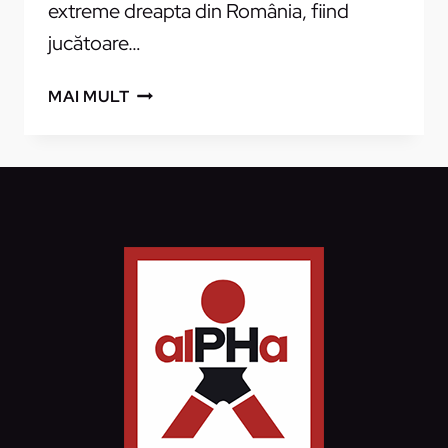
extreme dreapta din România, fiind
jucătoare…
ANDRA
MAI MULT
BUZOIANU
A
SEMNAT
CU
CS
JUDEŢEAN
PRAHOVA