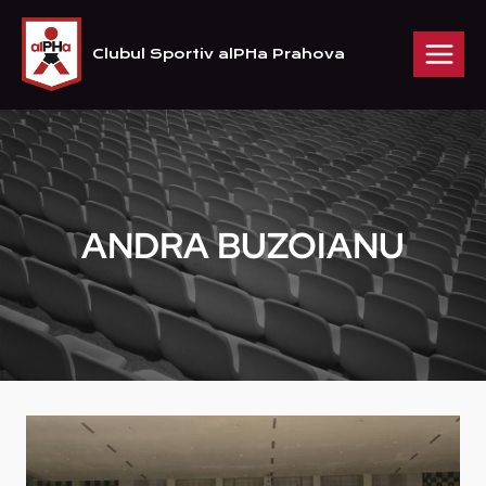
Skip
to
Clubul Sportiv alPHa Prahova
content
ANDRA BUZOIANU