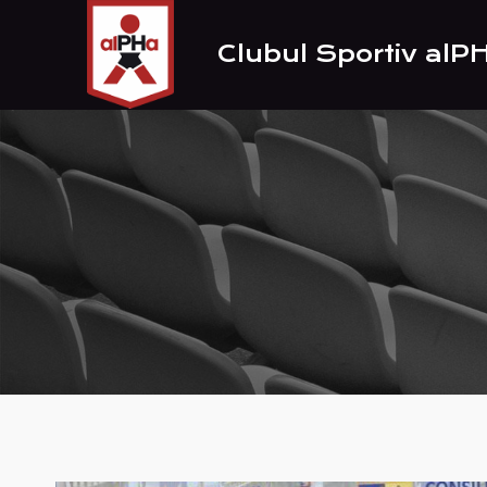
Skip
to
Clubul Sportiv alP
content