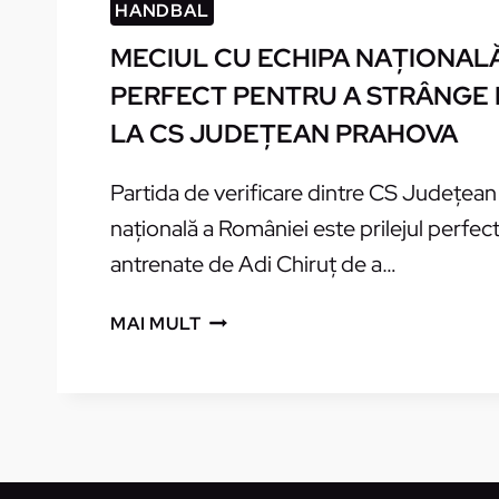
HANDBAL
MECIUL CU ECHIPA NAŢIONALĂ
PERFECT PENTRU A STRÂNGE
LA CS JUDEŢEAN PRAHOVA
Partida de verificare dintre CS Judeţean
naţională a României este prilejul perfec
antrenate de Adi Chiruţ de a…
MECIUL
MAI MULT
CU
ECHIPA
NAŢIONALĂ,
PRILEJUL
PERFECT
PENTRU