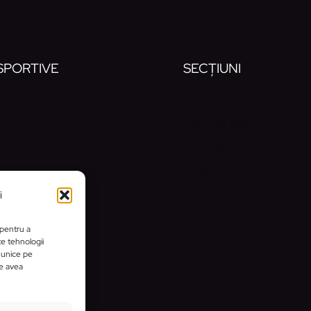
 SPORTIVE
SECȚIUNI
l
Noutăți
t
Despre noi
Contact
Politică cookie-uri
i
 pentru a
te tehnologii
 unice pe
te avea