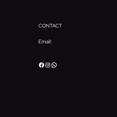
CONTACT
Email:
contact@alphaprahova.ro
https://www.facebook.com/C
https://www.instagram.co
WhatsApp