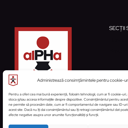
A
STRÂNGE
RÂNDURILE
LA
SECȚII
CS
JUDEŢEAN
Handba
PRAHOVA
Basche
Administrează consimțămintele pentru cookie-ur
Pentru a oferi cea mai bună experiență, folosim tehnologii, cum ar fi cookie-uri,
stoca și/sau accesa informațiile despre dispozitive. Consimțământul pentru aces
ne permite să procesăm date, cum ar fi comportamentul de navigare sau ID-uri
acest site. Dacă nu îți dai consimțământul sau îți retragi consimțământul dat poa
afecte negative asupra unor anumite funcționalități și funcții.