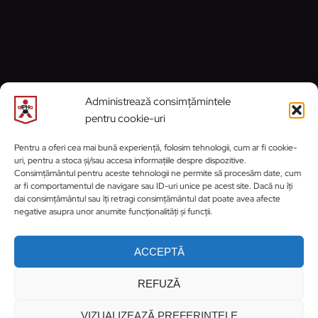
Contact
Politică cookie-uri
CONTACT
Administrează consimțămintele
pentru cookie-uri
Email:
contact@alphaprahova.ro
Pentru a oferi cea mai bună experiență, folosim tehnologii, cum ar fi cookie-
uri, pentru a stoca și/sau accesa informațiile despre dispozitive.
https://www.facebook.com/ClubSportivA
https://www.instagram.com/cs_activ_
WhatsApp
Consimțământul pentru aceste tehnologii ne permite să procesăm date, cum
ar fi comportamentul de navigare sau ID-uri unice pe acest site. Dacă nu îți
dai consimțământul sau îți retragi consimțământul dat poate avea afecte
negative asupra unor anumite funcționalități și funcții.
ACCEPTĂ
REFUZĂ
© 2026 Clubul Sportiv alPHa Prahova | Site
dezvoltat și întreținut de
HONTRYKE
VIZUALIZEAZĂ PREFERINȚELE