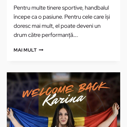
Pentru multe tinere sportive, handbalul
începe ca o pasiune. Pentru cele care își
doresc mai mult, el poate deveni un
drum către performanță….
CS
MAI MULT
ALPHA
PRAHOVA
RECRUTEAZĂ
JUNIOARE
PENTRU
ECHIPELE
J1
ȘI
J2
–
OPORTUNITATE