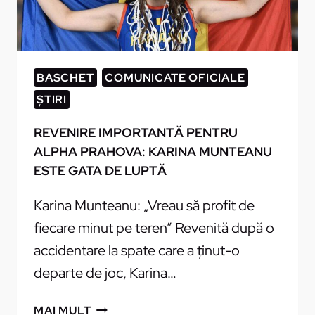
PENTRU
SPORTIVELE
DIN
PRAHOVA
BASCHET
COMUNICATE OFICIALE
CARE
ȘTIRI
VOR
SĂ
REVENIRE IMPORTANTĂ PENTRU
FACĂ
ALPHA PRAHOVA: KARINA MUNTEANU
PERFORMANȚĂ
ESTE GATA DE LUPTĂ
Karina Munteanu: „Vreau să profit de
fiecare minut pe teren” Revenită după o
accidentare la spate care a ținut-o
departe de joc, Karina…
REVENIRE
MAI MULT