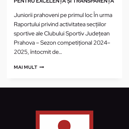
PENTRU EXCELENȚĂ ȘI TRANSPARENȚĂ
Juniorii prahoveni pe primul loc În urma
Raportului privind activitatea secțiilor
sportive ale Clubului Sportiv Județean
Prahova – Sezon competițional 2024–
2025, întocmit de…
ANGAJAMENTUL
MAI MULT
CSJ
PRAHOVA
PENTRU
EXCELENȚĂ
ȘI
TRANSPARENȚĂ