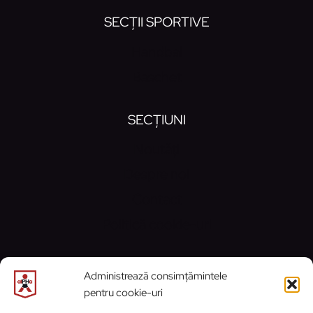
SECȚII SPORTIVE
Handbal
Baschet
SECȚIUNI
Noutăți
Despre noi
Contact
Politică cookie-uri
CONTACT
Administrează consimțămintele
pentru cookie-uri
Email:
contact@alphaprahova.ro