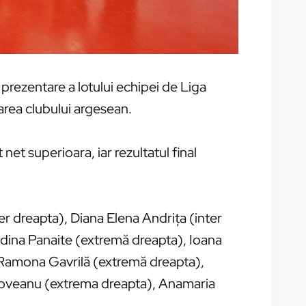
prezentare a lotului echipei de Liga
tarea clubului argesean.
et superioara, iar rezultatul final
er dreapta), Diana Elena Andrița (inter
Adina Panaite (extremă dreapta), Ioana
, Ramona Gavrilă (extremă dreapta),
ldoveanu (extrema dreapta), Anamaria