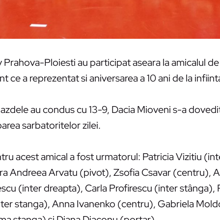
Prahova-Ploiesti au participat aseara la amicalul de 
 ce a reprezentat si aniversarea a 10 ani de la infiin
gazdele au condus cu 13-9, Dacia Mioveni s-a dovedit n
rea sarbatoritelor zilei.
acest amical a fost urmatorul: Patricia Vizitiu (int
ra Andreea Arvatu (pivot), Zsofia Csavar (centru), 
escu (inter dreapta), Carla Profirescu (inter stânga)
inter stanga), Anna Ivanenko (centru), Gabriela Mo
ma stanga) si Diana Diaconu (portar).