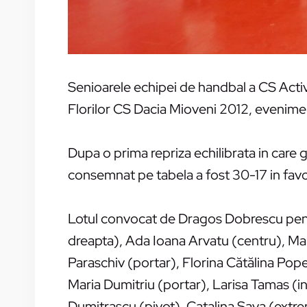
Senioarele echipei de handbal a CS Activ 
Florilor CS Dacia Mioveni 2012, eveniment
Dupa o prima repriza echilibrata in care 
consemnat pe tabela a fost 30-17 in favoa
Lotul convocat de Dragos Dobrescu pentru 
dreapta), Ada Ioana Arvatu (centru), Ma
Paraschiv (portar), Florina Cătălina Pop
Maria Dumitriu (portar), Larisa Tamas (
Dumitrascu (pivot), Catalina Sava (extre