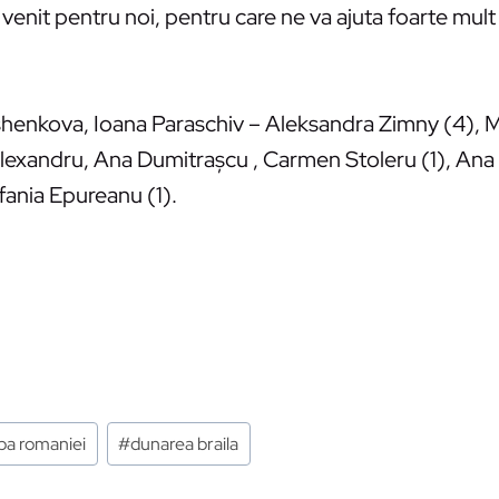
e venit pentru noi, pentru care ne va ajuta foarte mult
henkova, Ioana Paraschiv – Aleksandra Zimny (4), M
Alexandru, Ana Dumitraşcu , Carmen Stoleru (1), Ana
fania Epureanu (1).
pa romaniei
#
dunarea braila