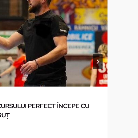
URSULUI PERFECT ÎNCEPE CU
T
RUŢ