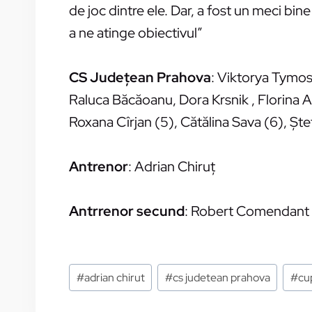
de joc dintre ele. Dar, a fost un meci bin
a ne atinge obiectivul”
CS Judeţean Prahova
: Viktorya Tymos
Raluca Băcăoanu, Dora Krsnik , Florina 
Roxana Cîrjan (5), Cătălina Sava (6), Şte
Antrenor
: Adrian Chiruţ
Antrrenor secund
: Robert Comendant
Etichete:
#
adrian chirut
#
cs judetean prahova
#
cu