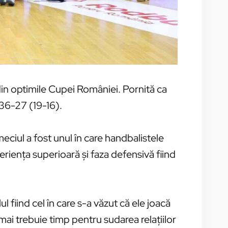
din optimile Cupei României. Pornită ca
 36-27 (19-16).
meciul a fost unul în care handbalistele
rienţa superioară şi faza defensivă fiind
l fiind cel în care s-a văzut că ele joacă
 mai trebuie timp pentru sudarea relaţiilor