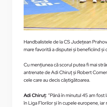
Handbalistele de la CS Judeţean Prahova 
mare favorită a disputei şi beneficiind ş
Cu menţiunea că scorul putea fi mai strâns,
antrenate de Adi Chiruţ şi Robert Comend
cele care au decis câştigătoarea.
Adi Chiruţ
: “Până în minutul 45 am fost l
în Liga Florilor şi în cupele europene, iar