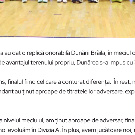
au dat o replică onorabilă Dunării Brăila, în meciul 
i de avantajul terenului propriu, Dunărea s-a impus cu
 finalul fiind cel care a conturat diferenţa. În rest, 
ant au ţinut aproape de titratele lor adversare, expe
a nivelul meciului, am ţinut aproape de adversar, finalu
 noi evoluăm în Divizia A. În plus, avem jucătoare noi,