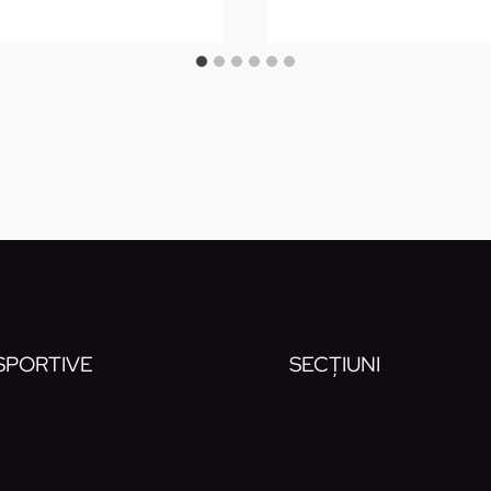
 SPORTIVE
SECȚIUNI
l
Noutăți
t
Despre noi
Contact