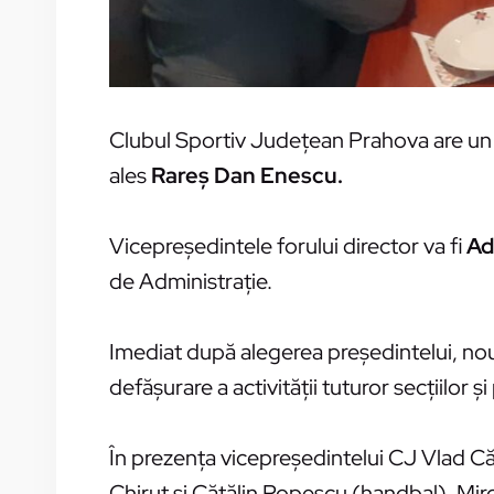
Clubul Sportiv Judeţean Prahova are un n
ales
Rareş Dan Enescu.
Vicepreşedintele forului director va fi
Ad
de Administraţie.
Imediat după alegerea preşedintelui, noul 
defăşurare a activităţii tuturor secţiilor ş
În prezenţa vicepreşedintelui CJ Vlad Căl
Chiruţ şi Cătălin Popescu (handbal), Mirc