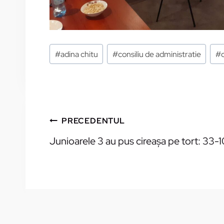
Etichete:
#
adina chitu
#
consiliu de administratie
#
NAVIGARE
PRECEDENTUL
Junioarele 3 au pus cireaşa pe tort: 33-
ÎN
ARTICOLE