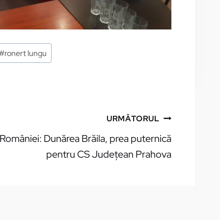
#
ronert lungu
URMĂTORUL
României: Dunărea Brăila, prea puternică
pentru CS Judeţean Prahova