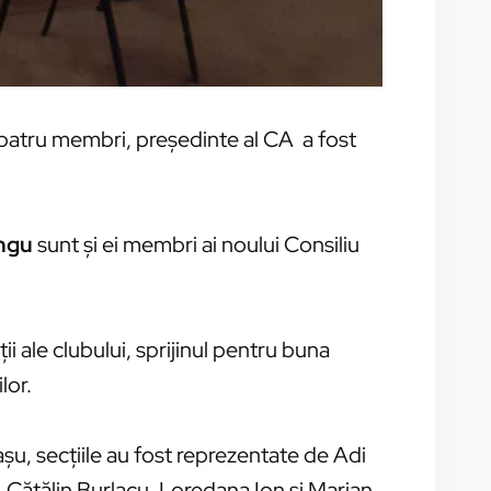
 patru membri, preşedinte al CA a fost
ngu
sunt şi ei membri ai noului Consiliu
ii ale clubului, sprijinul pentru buna
lor.
aşu, secţiile au fost reprezentate de Adi
, Cătălin Burlacu, Loredana Ion şi Marian