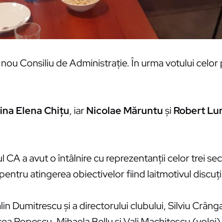
ou Consiliu de Administraţie. În urma votului celor
ina Elena Chiţu
, iar
Nicolae Măruntu
şi
Robert Lu
CA a avut o întâlnire cu reprezentanţii celor trei secţ
i pentru atingerea obiectivelor fiind laitmotivul discuţii
in Dumitrescu şi a directorului clubului, Silviu Crâng
ea Popescu, Mihaela Bellu şi Vali Machiţescu (volei)