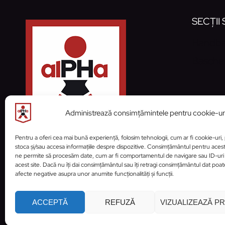
SECȚII
Handba
Basche
Administrează consimțămintele pentru cookie-ur
Pentru a oferi cea mai bună experiență, folosim tehnologii, cum ar fi cookie-uri,
stoca și/sau accesa informațiile despre dispozitive. Consimțământul pentru aces
ne permite să procesăm date, cum ar fi comportamentul de navigare sau ID-uri
acest site. Dacă nu îți dai consimțământul sau îți retragi consimțământul dat poa
afecte negative asupra unor anumite funcționalități și funcții.
ACCEPTĂ
REFUZĂ
VIZUALIZEAZĂ P
© 2026 Clubul 