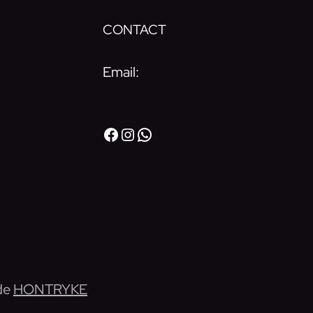
CONTACT
Email:
contact@alphaprahova.ro
https://www.facebook.com/C
https://www.instagram.co
WhatsApp
 de
HONTRYKE