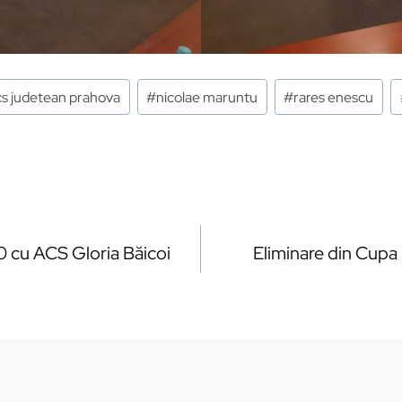
cs judetean prahova
#
nicolae maruntu
#
rares enescu
10 cu ACS Gloria Băicoi
Eliminare din Cupa 