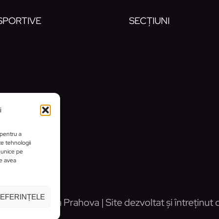
 SPORTIVE
SECȚIUNI
l
Noutăți
t
Despre noi
Contact
Politică cookie-uri
i
 pentru a
te tehnologii
 unice pe
te avea
REFERINȚELE
Sportiv alPHa Prahova | Site dezvoltat și întreținut