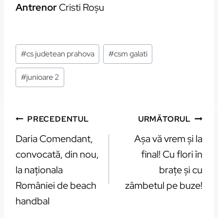
Antrenor
Cristi Roșu
Etichete:
#
cs judetean prahova
#
csm galati
#
junioare 2
NAVIGARE
PRECEDENTUL
URMĂTORUL
ÎN
Daria Comendant,
Așa vă vrem și la
ARTICOLE
convocată, din nou,
final! Cu flori în
la naţionala
brațe și cu
României de beach
zâmbetul pe buze!
handbal