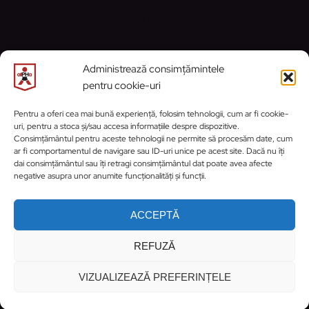
Politică cookie-uri
CONTACT
Administrează consimțămintele
pentru cookie-uri
Email:
contact@alphaprahova.ro
Pentru a oferi cea mai bună experiență, folosim tehnologii, cum ar fi cookie-
uri, pentru a stoca și/sau accesa informațiile despre dispozitive.
https://www.facebook.com/ClubSportivA
https://www.instagram.com/cs_activ_
WhatsApp
Consimțământul pentru aceste tehnologii ne permite să procesăm date, cum
ar fi comportamentul de navigare sau ID-uri unice pe acest site. Dacă nu îți
dai consimțământul sau îți retragi consimțământul dat poate avea afecte
negative asupra unor anumite funcționalități și funcții.
ACCEPTĂ
REFUZĂ
© 2026 Clubul Sportiv alPHa Prahova | Site
dezvoltat și întreținut de
HONTRYKE
VIZUALIZEAZĂ PREFERINȚELE