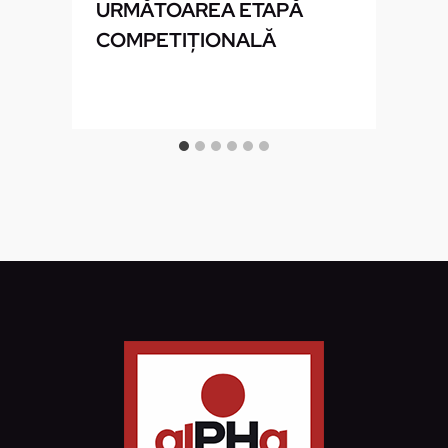
URMĂTOAREA ETAPĂ
COMPETIŢIONALĂ
I