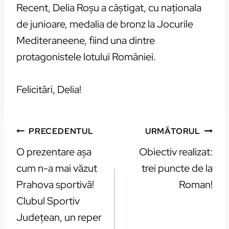
Recent, Delia Roşu a câştigat, cu naţionala
de junioare, medalia de bronz la Jocurile
Mediteraneene, fiind una dintre
protagonistele lotului României.
Felicitări, Delia!
NAVIGARE
PRECEDENTUL
URMĂTORUL
ÎN
O prezentare aşa
Obiectiv realizat:
ARTICOLE
cum n-a mai văzut
trei puncte de la
Prahova sportivă!
Roman!
Clubul Sportiv
Judeţean, un reper