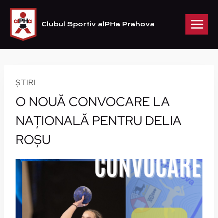
Skip
to
Clubul Sportiv alPHa Prahova
content
ȘTIRI
O NOUĂ CONVOCARE LA
NAŢIONALĂ PENTRU DELIA
ROŞU