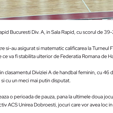
apid Bucuresti Div. A, in Sala Rapid, cu scorul de 39
re si-au asigurat si matematic calificarea la Turneul F
e ce va fi stabilita ulterior de Federatia Romana de H
in clasamentul Diviziei A de handbal feminin, cu 46 d
si cu un meci mai putin disputat.
za o perioada de pauza, pana la ultimele doua jocuri
 ACS Unirea Dobroesti, jocuri care vor avea loc in a 